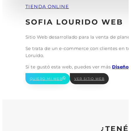
TIENDA ONLINE
SOFIA LOURIDO WEB
Sitio Web desarrollado para la venta de pla
Se trata de un e-commerce con clientes en to
Loruido.
Si te gustó esta web, puedes ver más
Diseño 
QUIERO MI WEB
VER SITIO WEB
¿TENÉ