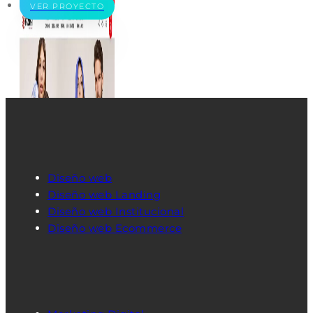
VER PROYECTO
Diseño web
Diseño web Landing
Diseño web Institucional
Diseño web Ecommerce