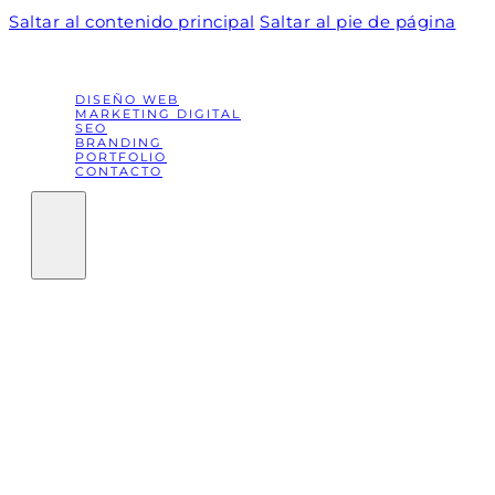
Saltar al contenido principal
Saltar al pie de página
DISEÑO WEB
MARKETING DIGITAL
SEO
BRANDING
PORTFOLIO
CONTACTO