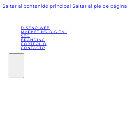
Saltar al contenido principal
Saltar al pie de página
DISEÑO WEB
MARKETING DIGITAL
SEO
BRANDING
PORTFOLIO
CONTACTO