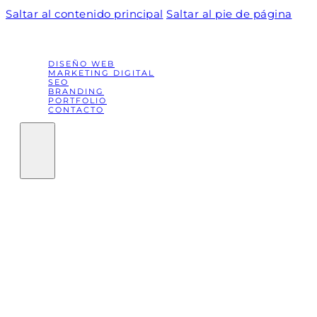
Saltar al contenido principal
Saltar al pie de página
DISEÑO WEB
MARKETING DIGITAL
SEO
BRANDING
PORTFOLIO
CONTACTO