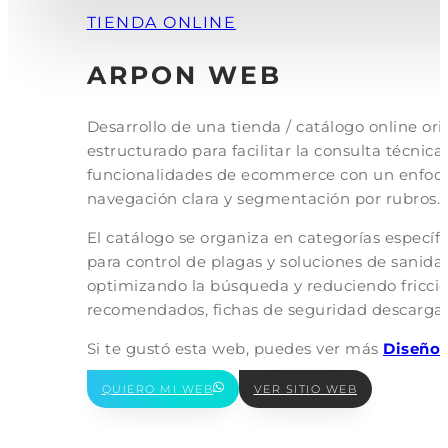
TIENDA ONLINE
ARPON WEB
Desarrollo de una tienda / catálogo online or
estructurado para facilitar la consulta técni
funcionalidades de ecommerce con un enfoqu
navegación clara y segmentación por rubros.
El catálogo se organiza en categorías específ
para control de plagas y soluciones de sanida
optimizando la búsqueda y reduciendo fricción
recomendados, fichas de seguridad descargab
Si te gustó esta web, puedes ver más
Diseño 
QUIERO MI WEB
VER SITIO WEB