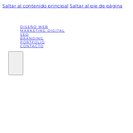
Saltar al contenido principal
Saltar al pie de página
DISEÑO WEB
MARKETING DIGITAL
SEO
BRANDING
PORTFOLIO
CONTACTO