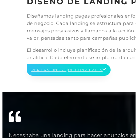
DISEÑO DE LANDING 
Diseñamos landing pages profesionales enfoca
de negocio. Cada landing se estructura para gu
mensajes persuasivos y llamados a la acción 
valor, pensadas tanto para campañas publicit
El desarrollo incluye planificación de la arqu
analítica. Cada elemento se implementa con fo
VER LANDINGS QUE CONVIERTEN
Necesitaba una landing para hacer anuncios en