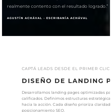
realmente contento con el resultado logrado.”
AGUSTÍN ACHÁVAL - ESCRIBANÍA ACHÁVAL
CAPTÁ LEADS DESDE EL PRIMER CLIC.
DISEÑO DE LANDING 
Desarrollamos landing pages optimizadas para
calificados. Definimos estructuras estratégica
hacia la acción. Cada diseño prioriza clarida
posicionamiento SEO.