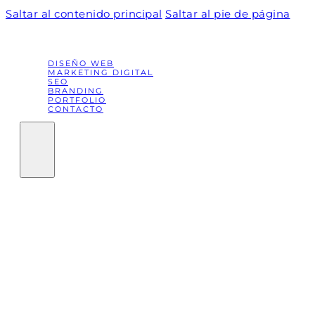
Saltar al contenido principal
Saltar al pie de página
DISEÑO WEB
MARKETING DIGITAL
SEO
BRANDING
PORTFOLIO
CONTACTO