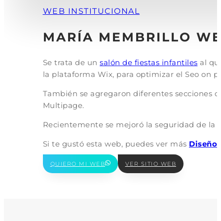
WEB INSTITUCIONAL
MARÍA MEMBRILLO W
Se trata de un
salón de fiestas infantiles
al que
la plataforma Wix, para optimizar el Seo on p
También se agregaron diferentes secciones co
Multipage.
Recientemente se mejoró la seguridad de la w
Si te gustó esta web, puedes ver más
Diseño 
QUIERO MI WEB
VER SITIO WEB