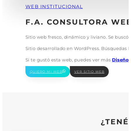
WEB INSTITUCIONAL
F.A. CONSULTORA WE
Sitio web fresco, dinámico y liviano. Se buscó
Sitio desarrollado en WordPress. Búsquedas lab
Si te gustó esta web, puedes ver más
Diseño 
QUIERO MI WEB
VER SITIO WEB
¿TENÉ