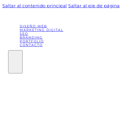
Saltar al contenido principal
Saltar al pie de página
DISEÑO WEB
MARKETING DIGITAL
SEO
BRANDING
PORTFOLIO
CONTACTO